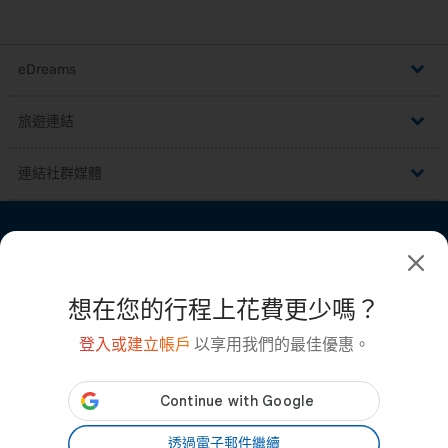
eDreams
,
說明中心
旅遊連結
,
加入我們
城市度假
連結社群媒體
,
刊登您的旅宿
便宜航班
即時獲得最新折扣和優惠：
廣告
廉價航班
中華民國 - 中國 (NT$)
即期航班
條款與條件
Cookie 政策
想在您的行程上花費更少嗎？
世界最佳航空公司
隱私權政策
Press office
航空公司
登入或建立帳戶
以享用我們的最佳優惠。
桌上型電腦版本
Android App
瑞安航空航班
說明中心
易捷航空航班
透過電子郵件繼續
eDreams
©
2026