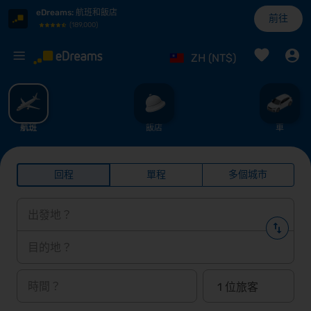
eDreams
:
航班和飯店
前往
(
189,000
)
%
ZH (NT$)
航班
飯店
車
回程
單程
多個城市
出發地？
目的地？
時間？